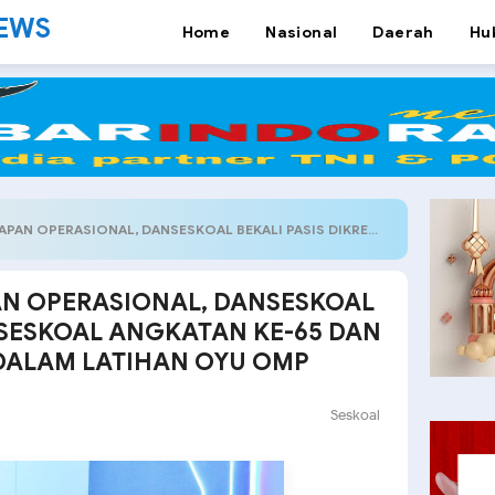
NEWS
Home
Nasional
Daerah
Hu
 DANSESKOAL BEKALI PASIS DIKREG SESKOAL ANGKATAN KE-65 DAN DIKMATRA-3 TA 2026 DALAM LATIHAN OYU OMP
AN OPERASIONAL, DANSESKOAL
G SESKOAL ANGKATAN KE-65 DAN
 DALAM LATIHAN OYU OMP
Seskoal