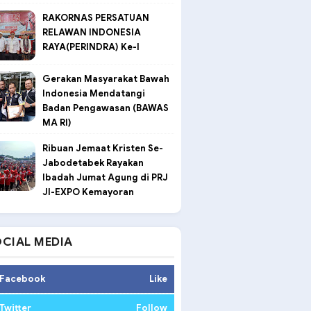
RAKORNAS PERSATUAN
RELAWAN INDONESIA
RAYA(PERINDRA) Ke-I
Gerakan Masyarakat Bawah
Indonesia Mendatangi
Badan Pengawasan (BAWAS
MA RI)
Ribuan Jemaat Kristen Se-
Jabodetabek Rayakan
Ibadah Jumat Agung di PRJ
JI-EXPO Kemayoran
CIAL MEDIA
Facebook
Like
Twitter
Follow