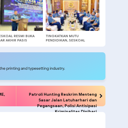
OAL
SKOAL RESMI BUKA
TINGKATKAN MUTU
AR AKHIR PASIS
PENDIDIKAN, SESKOAL
EG SESKOAL ANGKATAN
ADAKAN SILATURAHMI DAN
 TA 2026
MUSYAWARAH KECUKUPAN
AKREDITASI
he printing and typesetting industry.
ME,
Patroli Hunting Reskrim Menteng
Sasar Jalan Latuharhari dan
Pegangsaan, Polisi Antisipasi
Kriminalitas Dinihari