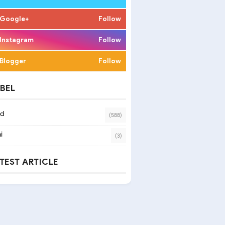
Google+
Follow
Instagram
Follow
Blogger
Follow
BEL
ad
(588)
i
(3)
TEST ARTICLE