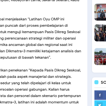
ipulir, Kebayoran Lama, Jakarta Selatan, Rabu
l menjelaskan “Latihan Oyu OMP ini
an puncak dari proses pembelajaran di
 untuk menguji kemampuan Pasis Dikreg Seskoal
 perencanaan strategi militer dan operasi
amika ancaman global dan regional saat ini
dan Dikmatra-3 memiliki ketajaman analisis dan
keputusan di bawah tekanan”.
ikan penekanan “Kepada Pasis Dikreg Seskoal,
dalah pada aspek manajerial dan strategis.
SO
sedur yang telah dipelajari di kelas untuk
rsoalan operasi gabungan. Kalian harus
sta dan personel dalam skenario pertempuran
kmatra-3, latihan ini adalah momentum untuk