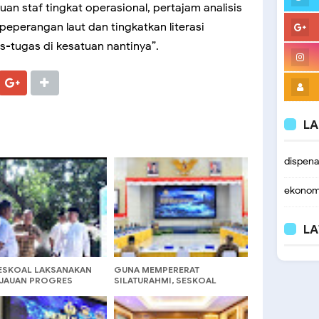
n staf tingkat operasional, pertajam analisis
peperangan laut dan tingkatkan literasi
-tugas di kesatuan nantinya”.
LA
dispen
ekonom
LA
ESKOAL LAKSANAKAN
GUNA MEMPERERAT
NJAUAN PROGRES
SILATURAHMI, SESKOAL
ANGUNAN
GELAR SARESEHAN
STRUKTUR DAPUR
DANSESKOAL DARI MASA KE
N SATUAN TNI DI
MASA