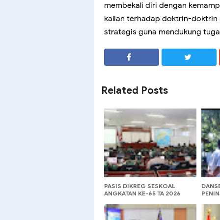
membekali diri dengan kemampua
kalian terhadap doktrin-doktrin 
strategis guna mendukung tugas
SHARE
SHARE
Related Posts
PASIS DIKREG SESKOAL
DANS
ANGKATAN KE-65 TA 2026
PENI
LAKSANAKAN DAK INTELIJEN
PEMB
INFRA
MODER