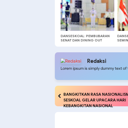
SESK
DANSESKOAL: PEMBUBARAN
DANSE
SENAT DAN DINING OUT
SEMIN
PASIS DIKREG SESKOAL
DIKR
ANGKATAN KE-65 TA 2026
KE-65
ADALAH SIMBOL KESIAPAN
PEMIMPIN MASA DEPAN TNI
Redaksi
ANGKATAN LAUT
Lorem ipsum is simply dummy text of t
BANGKITKAN RASA NASIONALIS
SESKOAL GELAR UPACARA HARI
KEBANGKITAN NASIONAL