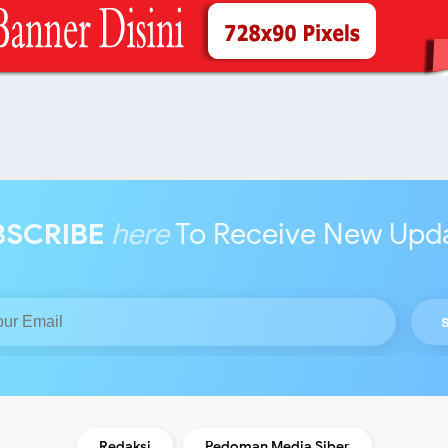
BSCRIBE
here
To Receive New Upd
Redaksi
Pedoman Media Siber