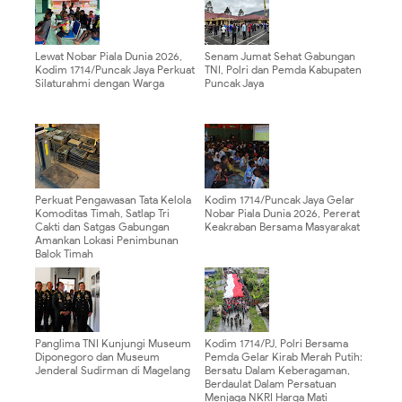
Lewat Nobar Piala Dunia 2026,
Senam Jumat Sehat Gabungan
Kodim 1714/Puncak Jaya Perkuat
TNI, Polri dan Pemda Kabupaten
Silaturahmi dengan Warga
Puncak Jaya
Perkuat Pengawasan Tata Kelola
Kodim 1714/Puncak Jaya Gelar
Komoditas Timah, Satlap Tri
Nobar Piala Dunia 2026, Pererat
Cakti dan Satgas Gabungan
Keakraban Bersama Masyarakat
Amankan Lokasi Penimbunan
Balok Timah
Panglima TNI Kunjungi Museum
Kodim 1714/PJ, Polri Bersama
Diponegoro dan Museum
Pemda Gelar Kirab Merah Putih:
Jenderal Sudirman di Magelang
Bersatu Dalam Keberagaman,
Berdaulat Dalam Persatuan
Menjaga NKRI Harga Mati