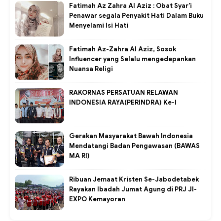
Fatimah Az Zahra Al Aziz : Obat Syar'i
Penawar segala Penyakit Hati Dalam Buku
Menyelami Isi Hati
Fatimah Az-Zahra Al Aziz, Sosok
Influencer yang Selalu mengedepankan
Nuansa Religi
RAKORNAS PERSATUAN RELAWAN
INDONESIA RAYA(PERINDRA) Ke-I
Gerakan Masyarakat Bawah Indonesia
Mendatangi Badan Pengawasan (BAWAS
MA RI)
Ribuan Jemaat Kristen Se-Jabodetabek
Rayakan Ibadah Jumat Agung di PRJ JI-
EXPO Kemayoran