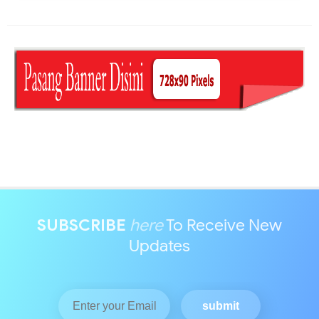
SUBSCRIBE
here
To Receive New
Updates