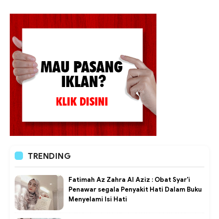
TRENDING
Fatimah Az Zahra Al Aziz : Obat Syar'i
Penawar segala Penyakit Hati Dalam Buku
Menyelami Isi Hati