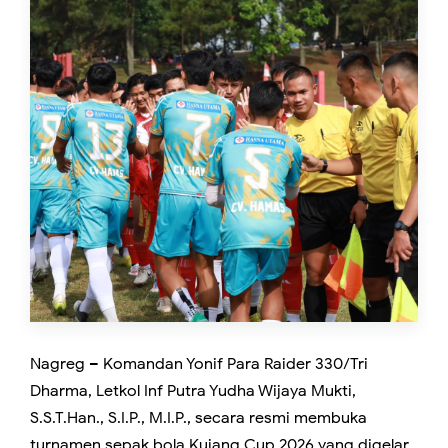
Nagreg – Komandan Yonif Para Raider 330/Tri
Dharma, Letkol Inf Putra Yudha Wijaya Mukti,
S.S.T.Han., S.I.P., M.I.P., secara resmi membuka
turnamen sepak bola Kujang Cup 2026 yang digelar