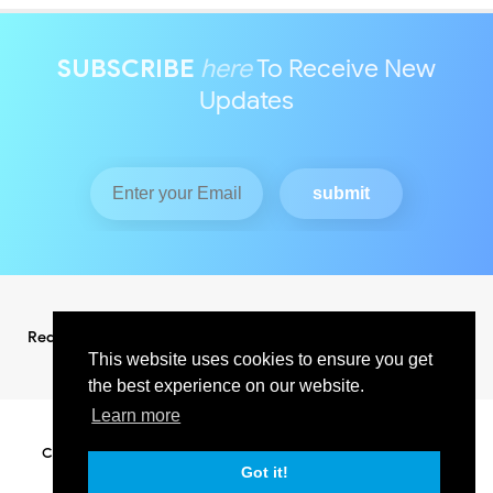
SUBSCRIBE
here
To Receive New
Updates
Redaksi
Pedoman Media Siber
This website uses cookies to ensure you get
the best experience on our website.
Learn more
Copyright ©
2026
KABAR INDO RAYA NEWS
All Right Reserved
SUPPORT BY PIXINDONESIA
Got it!