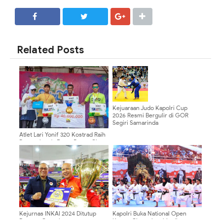
SHARE
SHARE
Related Posts
Kejuaraan Judo Kapolri Cup
2026 Resmi Bergulir di GOR
Segiri Samarinda
Atlet Lari Yonif 320 Kostrad Raih
Prestasi pada Event Bogor City
Trail 2024
Kejurnas INKAI 2024 Ditutup
Kapolri Buka National Open
Dengan Gempita
Karate Championship di