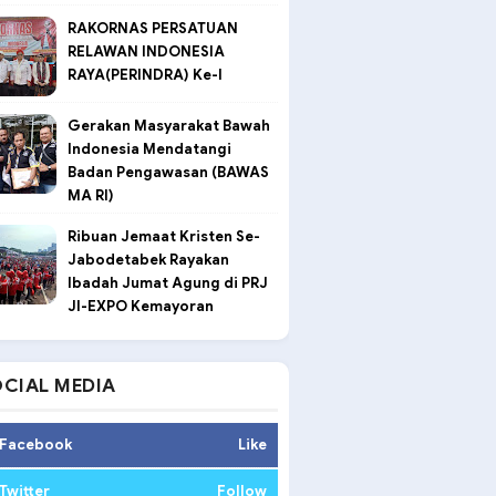
RAKORNAS PERSATUAN
RELAWAN INDONESIA
RAYA(PERINDRA) Ke-I
Gerakan Masyarakat Bawah
Indonesia Mendatangi
Badan Pengawasan (BAWAS
MA RI)
Ribuan Jemaat Kristen Se-
Jabodetabek Rayakan
Ibadah Jumat Agung di PRJ
JI-EXPO Kemayoran
CIAL MEDIA
Facebook
Like
Twitter
Follow