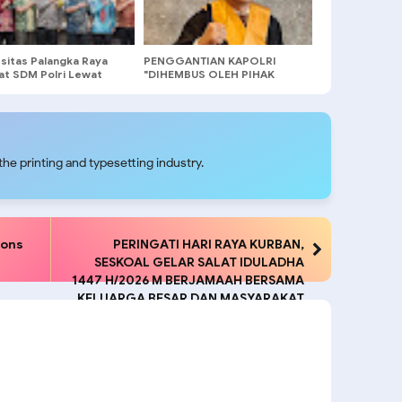
rsitas Palangka Raya
PENGGANTIAN KAPOLRI
at SDM Polri Lewat
"DIHEMBUS OLEH PIHAK
Studi Kepolisian
PIHAK TERGANGGU
KENYAMANANNYA
he printing and typesetting industry.
pons
PERINGATI HARI RAYA KURBAN,
SESKOAL GELAR SALAT IDULADHA
1447 H/2026 M BERJAMAAH BERSAMA
KELUARGA BESAR DAN MASYARAKAT
DI SEKITAR SESKOAL