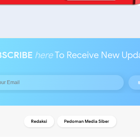
BSCRIBE
here
To Receive New Upd
Redaksi
Pedoman Media Siber