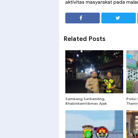
aktivitas masyarakat pada malam
SHARE
SHARE
Related Posts
Sambang Satkamling,
Polisi
Bhabinkamtibmas Ajak
Thamr
Tingkatkan Patroli Jelang
Gerak
Subuh