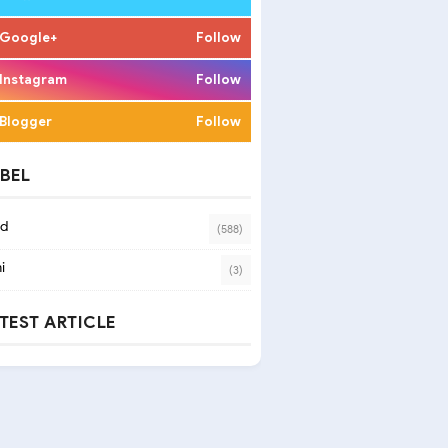
Google+
Follow
Instagram
Follow
Blogger
Follow
BEL
ad
(588)
i
(3)
TEST ARTICLE