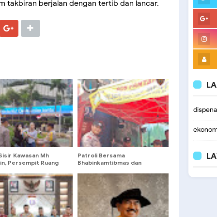
 takbiran berjalan dengan tertib dan lancar.
LA
dispen
ekonom
LA
 Sisir Kawasan Mh
Patroli Bersama
in, Persempit Ruang
Bhabinkamtibmas dan
 Pelaku Kejahatan
Polsubsektor Pegangsaan
Perkuat Keamanan Cikini
Gold Center