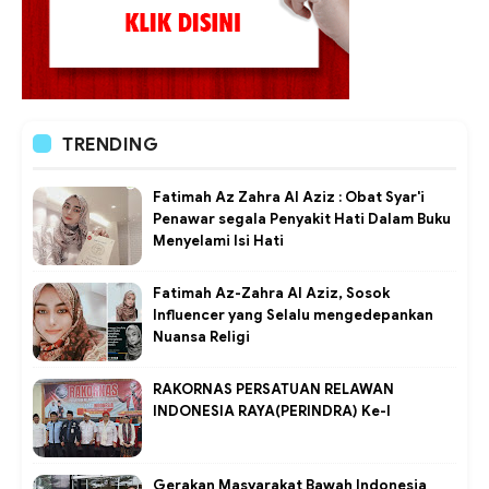
TRENDING
Fatimah Az Zahra Al Aziz : Obat Syar'i
Penawar segala Penyakit Hati Dalam Buku
Menyelami Isi Hati
Fatimah Az-Zahra Al Aziz, Sosok
Influencer yang Selalu mengedepankan
Nuansa Religi
RAKORNAS PERSATUAN RELAWAN
INDONESIA RAYA(PERINDRA) Ke-I
Gerakan Masyarakat Bawah Indonesia