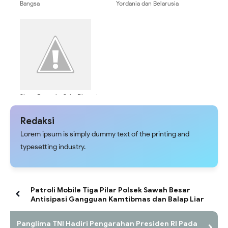
Bangsa
Yordania dan Belarusia
Siswa Pramuka Saka Dirgantara
Meriahkan CFD Lanud Sultan
Hasanuddin
Redaksi
Lorem ipsum is simply dummy text of the printing and
typesetting industry.
Patroli Mobile Tiga Pilar Polsek Sawah Besar
Antisipasi Gangguan Kamtibmas dan Balap Liar
Panglima TNI Hadiri Pengarahan Presiden RI Pada