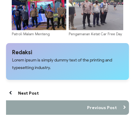
Patroli Malam Menteng
Pengamanan Ketat Car Free Day
Antisipasi Tawuran Dan
Di Persimpangan Jalan Wahid
Curanmor Di Kawasan Kwitang–
Hasyim, Polisi Imbau Warga
Kalipasir
Waspada Barang Bawaan
Redaksi
Lorem ipsum is simply dummy text of the printing and
typesetting industry.
Next Post
Previous Post