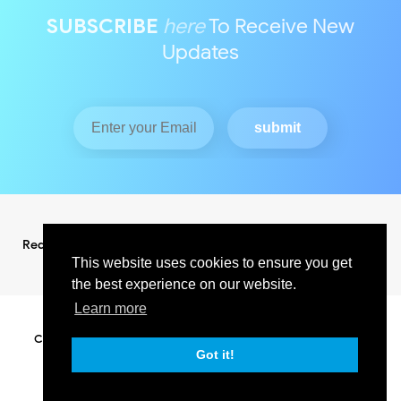
SUBSCRIBE
here
To Receive New
Updates
Redaksi
Pedoman Media Siber
This website uses cookies to ensure you get
the best experience on our website.
Learn more
Copyright ©
2026
KABAR INDO RAYA NEWS
All Right Reserved
SUPPORT BY PIXINDONESIA
Got it!