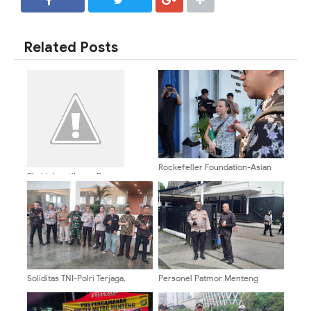
SHARE
SHARE
Related Posts
Rockefeller Foundation-Asian
Bhabinkamtibmas Pegangsaan
Development Bank Kunjungi
Mediasi Perselisihan Warga
SPPG Polri di Pejaten
Terkait Utang Piutang Di
Menteng Tenggulun
Soliditas TNI-Polri Terjaga,
Personel Patmor Menteng
Pengamanan Ibadah Minggu Di
Laksanakan Pengamanan Giat
Annex Building Berjalan Aman
Kebaktian Di GPIB Paulus
Dan Khidmat
Menteng