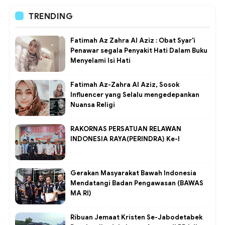
TRENDING
Fatimah Az Zahra Al Aziz : Obat Syar'i
Penawar segala Penyakit Hati Dalam Buku
Menyelami Isi Hati
Fatimah Az-Zahra Al Aziz, Sosok
Influencer yang Selalu mengedepankan
Nuansa Religi
RAKORNAS PERSATUAN RELAWAN
INDONESIA RAYA(PERINDRA) Ke-I
Gerakan Masyarakat Bawah Indonesia
Mendatangi Badan Pengawasan (BAWAS
MA RI)
Ribuan Jemaat Kristen Se-Jabodetabek