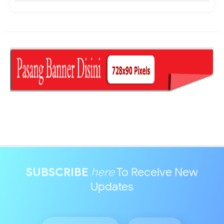
SUBSCRIBE
here
To Receive New
Updates